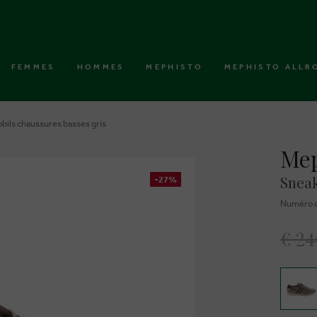
FEMMES
HOMMES
MEPHISTO
MEPHISTO ALLR
bils chaussures basses gris
Mep
Sneak
-27%
Numéro d
€ 2