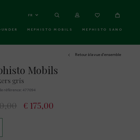
FR
OUNDER
MEPHISTO MOBILS
MEPHISTO SANO
Retour à la vue d'ensemble
histo Mobils
ers gris
e réfèrence: 477094
40,00
€ 175,00