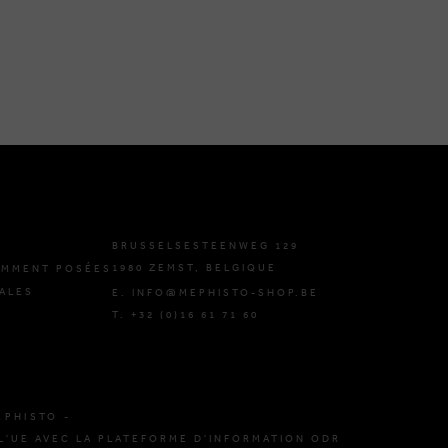
BRUSSELSESTEENWEG 129
1980 ZEMST, BELGIQUE
EMMENT POSÉES
ALES
E. INFO@MEPHISTO-SHOP.BE
T. +32 (0)16 61 71 60
EPHISTO -
L'UE AVEC LA PLATEFORME D'INFORMATION ODR