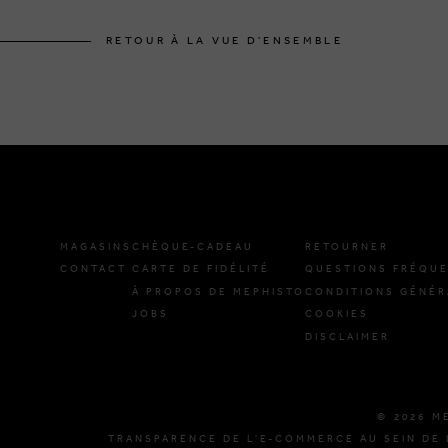
RETOUR À LA VUE D'ENSEMBLE
MAGASINS
CHÈQUE-CADEAU
RETOURNER
CONTACT
CARTE DE FIDÉLITÉ
QUESTIONS FRÉQU
À PROPOS DE MEPHISTO
CONDITIONS GÉNÉR
JOBS
COOKIES
DISCLAIMER
© 2026 M
TRANSPARENCE DE L'E-COMMERCE AU SEIN DE 