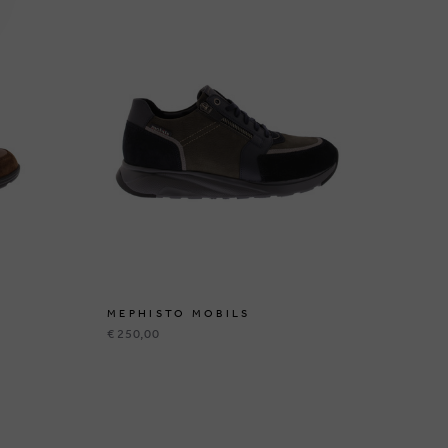
MEPHISTO MOBILS
ME
€ 250,00
€ 2