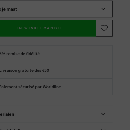
s je maat
IN WINKELMANDJE
6% remise de fidélité
Livraison gratuite dès €50
Paiement sécurisé par Worldline
erialen