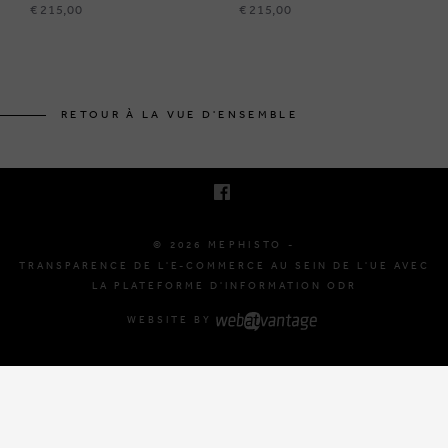
€ 215,00
€ 215,00
BRUSSELSESTEENWEG 129
1980 ZEMST, BELGIQUE
RETOUR À LA VUE D'ENSEMBLE
E. INFO@MEPHISTO-SHOP.BE
T. +32 (0)16 61 71 60
© 2026 MEPHISTO -
TRANSPARENCE DE L'E-COMMERCE AU SEIN DE L'UE AVEC
LA PLATEFORME D'INFORMATION ODR
WEBSITE BY