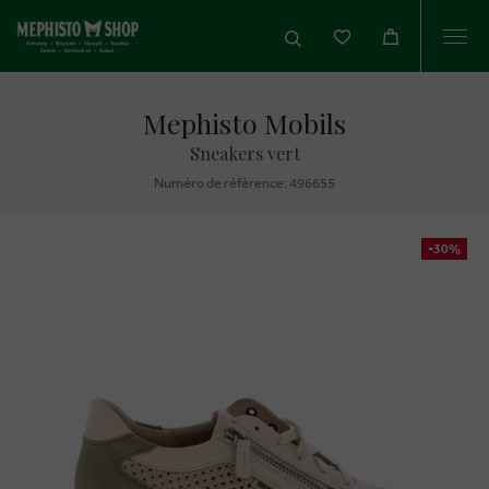
Togg
navi
Mephisto Mobils
Sneakers vert
Numéro de réfèrence: 496655
-30%