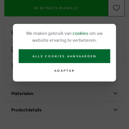
IN WINKELMANDJE
We maken gebruik van
cookies
om uw
6% remise de fidélité
website ervaring te verbeteren.
Livraison gratuite dès €50
ALLE COOKIES AANVAARDEN
Paiement sécurisé par Worldline
ADAPTER
Materialen
Productdetails