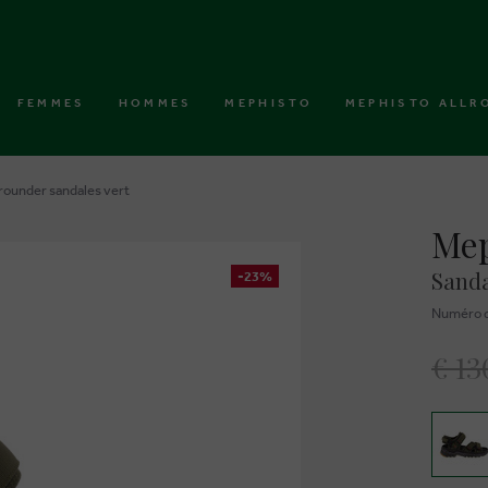
FEMMES
HOMMES
MEPHISTO
MEPHISTO ALLR
rounder sandales vert
Mep
Sanda
-23%
Numéro d
€ 13