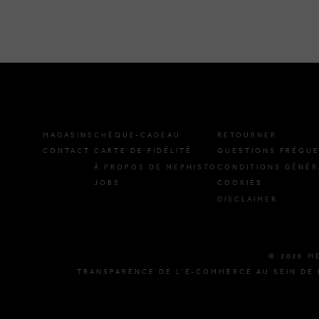
MAGASINS
CHÈQUE-CADEAU
RETOURNER
CONTACT
CARTE DE FIDÉLITÉ
QUESTIONS FRÉQU
À PROPOS DE MEPHISTO
CONDITIONS GÉNÉR
JOBS
COOKIES
DISCLAIMER
© 2026 M
TRANSPARENCE DE L'E-COMMERCE AU SEIN DE 