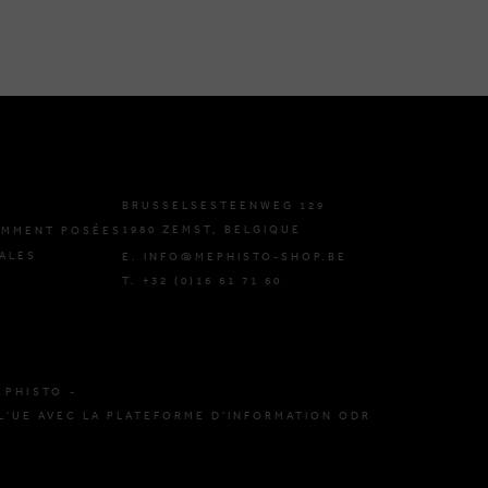
BRUSSELSESTEENWEG 129
1980 ZEMST, BELGIQUE
EMMENT POSÉES
ALES
E. INFO@MEPHISTO-SHOP.BE
T. +32 (0)16 61 71 60
EPHISTO -
L'UE AVEC LA PLATEFORME D'INFORMATION ODR