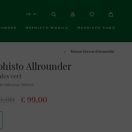
FR
OUNDER
MEPHISTO MOBILS
MEPHISTO SANO
Retour à la vue d'ensemble
histo Allrounder
les vert
e réfèrence: 500103
0,00
€ 99,00