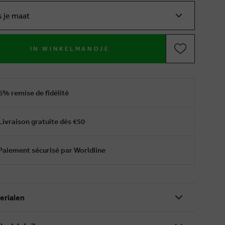
s je maat
IN WINKELMANDJE
6% remise de fidélité
Livraison gratuite dès €50
Paiement sécurisé par Worldline
erialen