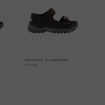
MEPHISTO ALLROUNDER
ME
€ 140,00
€ 1