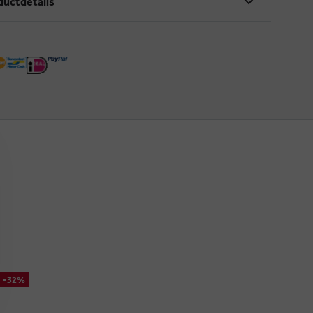
ductdetails
-32%