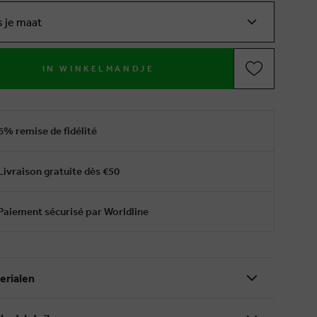
s je maat
IN WINKELMANDJE
6% remise de fidélité
Livraison gratuite dès €50
Paiement sécurisé par Worldline
erialen