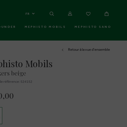
FR
OUNDER
MEPHISTO MOBILS
MEPHISTO SANO
Retour à la vue d'ensemble
histo Mobils
ers beige
e réfèrence: 524152
0,00