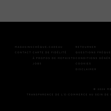
MAGASINS
CHÈQUE-CADEAU
RETOURNER
CONTACT
CARTE DE FIDÉLITÉ
QUESTIONS FRÉQU
À PROPOS DE MEPHISTO
CONDITIONS GÉNÉR
JOBS
COOKIES
DISCLAIMER
© 2026 M
TRANSPARENCE DE L'E-COMMERCE AU SEIN DE 