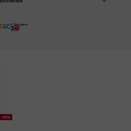
ductdetails
-49%