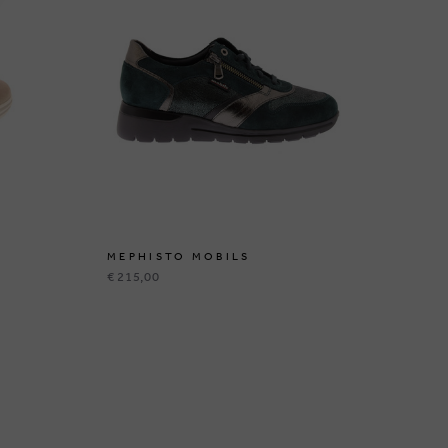
MEPHISTO MOBILS
ME
€ 215,00
€ 2