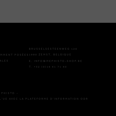
BRUSSELSESTEENWEG 129
1980 ZEMST, BELGIQUE
EMMENT POSÉES
ALES
E. INFO@MEPHISTO-SHOP.BE
T. +32 (0)16 61 71 60
EPHISTO -
L'UE AVEC LA PLATEFORME D'INFORMATION ODR