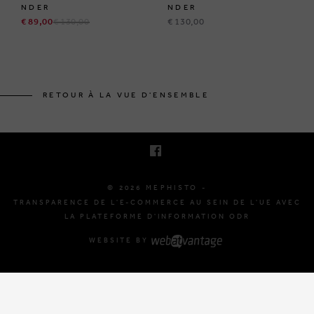
NDER
NDER
€ 89,00
€ 130,00
€ 130,00
BRUSSELSESTEENWEG 129
1980 ZEMST, BELGIQUE
RETOUR À LA VUE D'ENSEMBLE
E. INFO@MEPHISTO-SHOP.BE
T. +32 (0)16 61 71 60
© 2026 MEPHISTO -
TRANSPARENCE DE L'E-COMMERCE AU SEIN DE L'UE AVEC
LA PLATEFORME D'INFORMATION ODR
WEBSITE BY