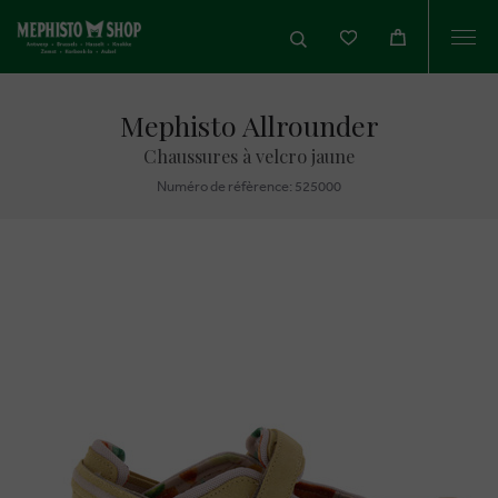
Togg
navi
Mephisto Allrounder
Chaussures à velcro jaune
Numéro de réfèrence: 525000