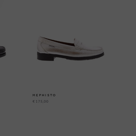
MEPHISTO
ME
€ 175,00
€ 1