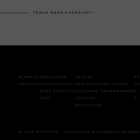
TERUG NAAR OVERZICHT
BR
WINKELS
CADEAUBON
RETOUR
19
CONTACT
KLANTENKAART
VEELGESTELDE VRAGEN
OVER MEPHISTO
ALGEMENE VOORWAARDEN
E.
JOBS
COOKIES
T.
DISCLAIMER
© 2026 MEPHISTO -
DUIDELIJKE E-COMMERCE BINNEN