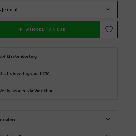
s je maat
IN WINKELMANDJE
6% klantenkorting
Gratis levering vanaf €50
Veilig betalen via Worldline
erialen