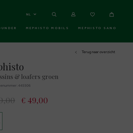
NL
OUNDER
MEPHISTO MOBILS
MEPHISTO SANO
Terug naar overzicht
histo
sins & loafers groen
ienummer: 445506
0,00
€ 49,00