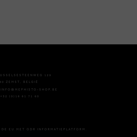
USSELSESTEENWEG 129
80 ZEMST, BELGIË
 INFO@MEPHISTO-SHOP.BE
 +32 (0)16 61 71 60
 DE EU MET ODR INFORMATIEPLATFORM.