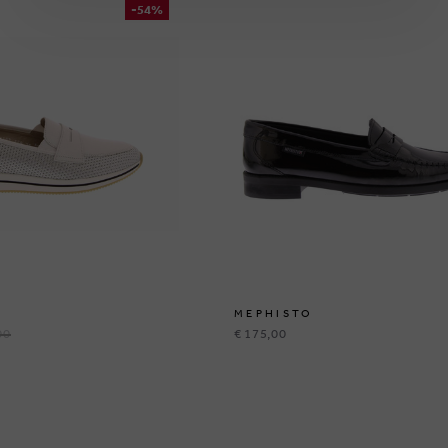
-54%
MEPHISTO
00
€ 175,00