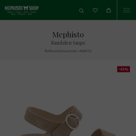
Togg
navi
Mephisto
Sandalen taupe
Referentienummer: 468975
-43%