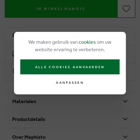
IN WINKELMANDJE
6% klantenkorting
We maken gebruik van
cookies
om uw
website ervaring te verbeteren.
Gratis levering vanaf €50
ALLE COOKIES AANVAARDEN
Veilig betalen via Worldline
AANPASSEN
Materialen
Productdetails
Over Mephisto