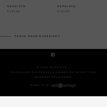
MEPHISTO
MEPHISTO
€ 165,00
€ 145,00
BRUSSELSESTEENWEG 129
1980 ZEMST, BELGIË
TERUG NAAR OVERZICHT
E. INFO@MEPHISTO-SHOP.BE
T. +32 (0)16 61 71 60
© 2026 MEPHISTO -
DUIDELIJKE E-COMMERCE BINNEN DE EU MET ODR
INFORMATIEPLATFORM.
WEBSITE BY