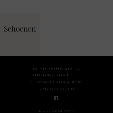
Schoenen
BRUSSELSESTEENWEG 129
1980 ZEMST, BELGIË
E. INFO@MEPHISTO-SHOP.BE
T. +32 (0)16 61 71 60
© 2026 MEPHISTO -