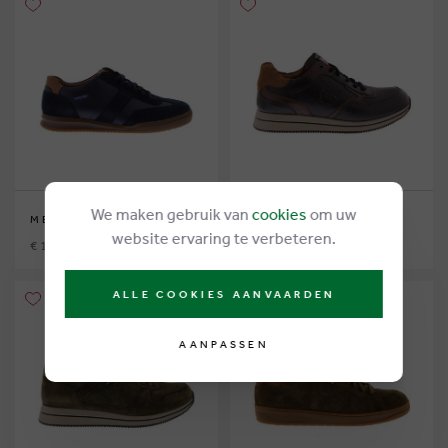
We maken gebruik van
cookies
om uw
MEPHISTO
MEPHISTO
website ervaring te verbeteren.
€ 195,00
€ 215,00
ALLE COOKIES AANVAARDEN
AANPASSEN