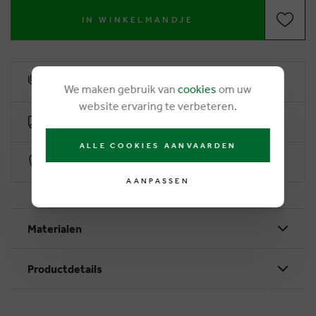
IN WINKELMANDJE
6% klantenkorting
We maken gebruik van
cookies
om uw
website ervaring te verbeteren.
Gratis levering vanaf €50
ALLE COOKIES AANVAARDEN
Veilig betalen via Worldline
AANPASSEN
Materialen
Productdetails