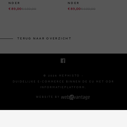
NDER
NDER
€ 89,00
€ 130,00
€ 89,00
€ 130,00
BRUSSELSESTEENWEG 129
1980 ZEMST, BELGIË
TERUG NAAR OVERZICHT
E. INFO@MEPHISTO-SHOP.BE
T. +32 (0)16 61 71 60
© 2026 MEPHISTO -
DUIDELIJKE E-COMMERCE BINNEN DE EU MET ODR
INFORMATIEPLATFORM.
WEBSITE BY