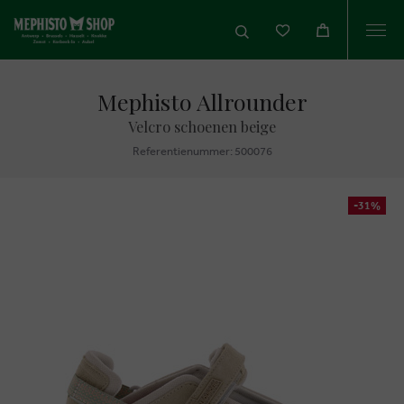
Togg
navi
Mephisto Allrounder
Velcro schoenen beige
Referentienummer: 500076
-31%