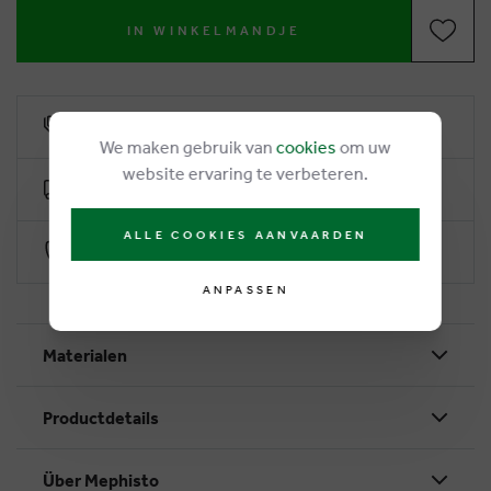
IN WINKELMANDJE
6% Treuerabatt
We maken gebruik van
cookies
om uw
website ervaring te verbeteren.
Kostenlose Lieferung ab €50
ALLE COOKIES AANVAARDEN
Sichere Zahlung durch Worldline
ANPASSEN
Materialen
Productdetails
Über Mephisto