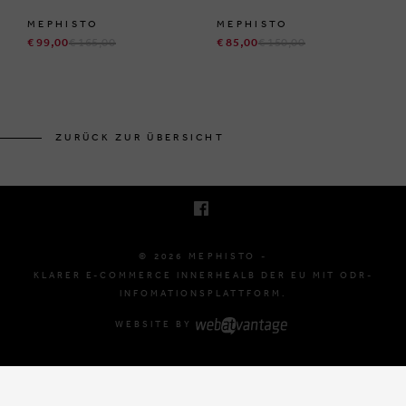
MEPHISTO
MEPHISTO
€ 99,00
€ 165,00
€ 85,00
€ 150,00
BRUSSELSESTEENWEG 129
1980 ZEMST, BELGIË
ZURÜCK ZUR ÜBERSICHT
E. INFO@MEPHISTO-SHOP.BE
T. +32 (0)16 61 71 60
© 2026 MEPHISTO -
KLARER E-COMMERCE INNERHEALB DER EU MIT ODR-
INFOMATIONSPLATTFORM.
WEBSITE BY