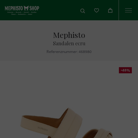
Togg
navi
Mephisto
Sandalen ecru
Referenznummer: 468980
-48%