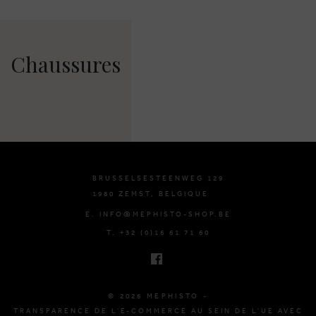
Chaussures
BRUSSELSESTEENWEG 129
1980 ZEMST, BELGIQUE
E. INFO@MEPHISTO-SHOP.BE
T. +32 (0)16 61 71 60
© 2026 MEPHISTO -
TRANSPARENCE DE L'E-COMMERCE AU SEIN DE L'UE AVEC